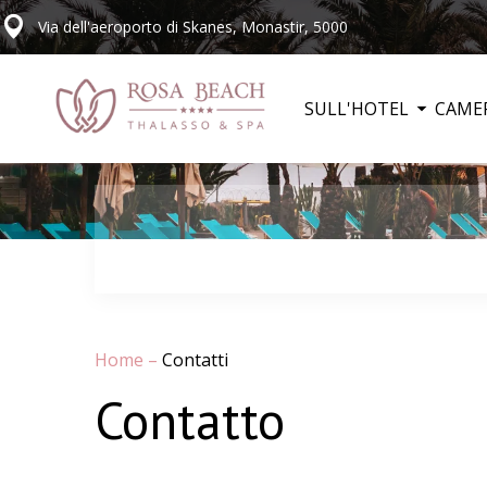
Via dell'aeroporto di Skanes, Monastir, 5000
SULL'HOTEL
CAME
Home
–
Contatti
Contatto