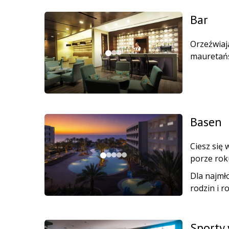
Bar
Orzeźwiają
mauretańs
Basen
Ciesz się
porze rok
Dla najmło
rodzin i r
Sporty 