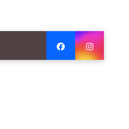
leta
ernet
ko «King size»
esło
i bar
ewizor