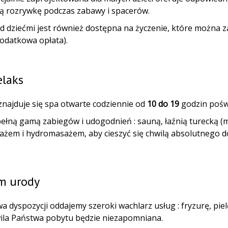
ą rozrywkę podczas zabawy i spacerów.
d dziećmi jest również dostępna na życzenie, które możn
dodatkowa opłata).
elaks
znajduje się spa otwarte codziennie od
10 do 19
godzin poświę
 pełną gamą zabiegów i udogodnień : sauną, łaźnią turecką 
żem i hydromasażem, aby cieszyć się chwilą absolutnego 
m urody
 dyspozycji oddajemy szeroki wachlarz usług : fryzurę, piel
ila Państwa pobytu będzie niezapomniana.