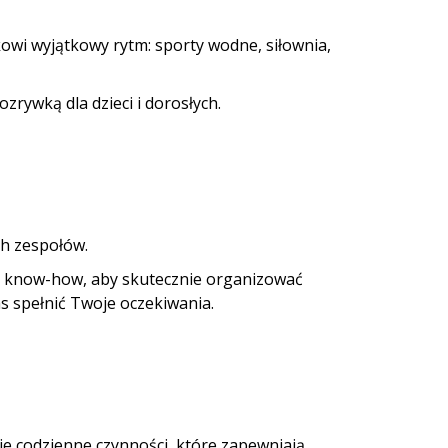
owi wyjątkowy rytm: sporty wodne, siłownia,
zrywką dla dzieci i dorosłych.
ch zespołów.
 i know-how, aby skutecznie organizować
as spełnić Twoje oczekiwania.
ie codzienne czynności, które zapewniają