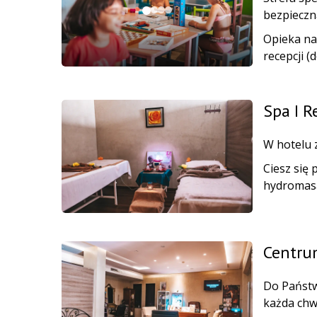
bezpieczn
Opieka na
recepcji (
Spa I R
W hotelu 
Ciesz się
hydromasa
Centru
Do Państwa
każda chw