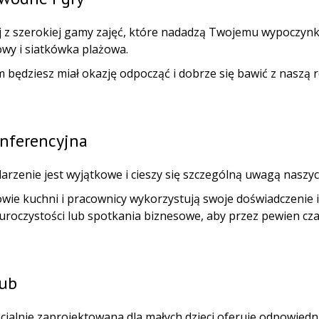
j z szerokiej gamy zajęć, które nadadzą Twojemu wypoczynk
owy i siatkówka plażowa.
będziesz miał okazję odpocząć i dobrze się bawić z naszą ro
onferencyjna
arzenie jest wyjątkowe i cieszy się szczególną uwagą naszy
owie kuchni i pracownicy wykorzystują swoje doświadczenie
, uroczystości lub spotkania biznesowe, aby przez pewien cz
lub
ecjalnie zaprojektowana dla małych dzieci oferuje odpowiedn