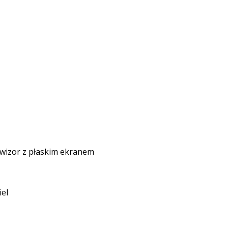
ewizor z płaskim ekranem
iel