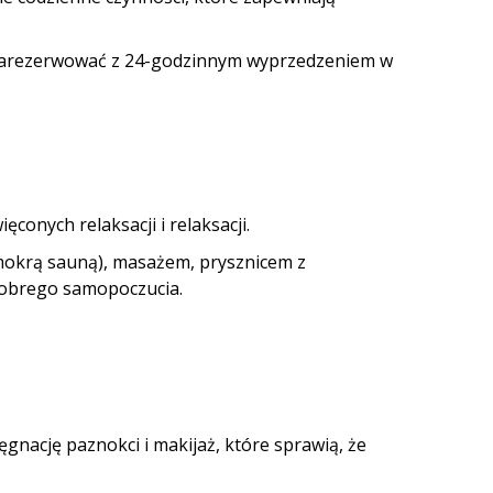
a zarezerwować z 24-godzinnym wyprzedzeniem w
conych relaksacji i relaksacji.
(mokrą sauną), masażem, prysznicem z
dobrego samopoczucia.
ęgnację paznokci i makijaż, które sprawią, że