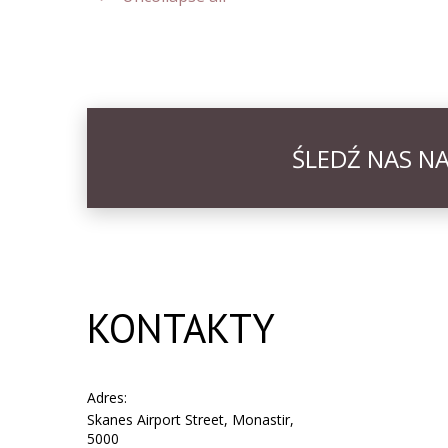
ręczniki kąpielowe
balkon
ŚLEDŹ NAS N
Wi-Fi
szafka na bagaż
KONTAKTY
krzesła
Adres:
pokój dla niepalących
Skanes Airport Street, Monastir,
5000