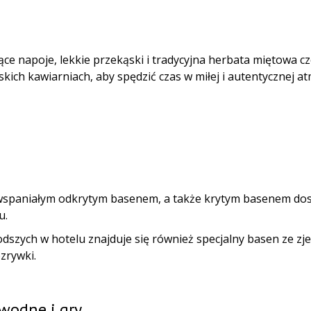
ce napoje, lekkie przekąski i tradycyjna herbata miętowa cz
kich kawiarniach, aby spędzić czas w miłej i autentycznej a
 wspaniałym odkrytym basenem, a także krytym basenem dost
u.
dszych w hotelu znajduje się również specjalny basen ze zje
ozrywki.
wodne i gry