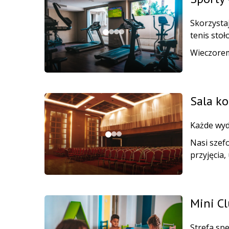
Skorzysta
tenis stoł
Wieczorem 
Sala k
Każde wyd
Nasi szef
przyjęcia
Mini C
Strefa sp